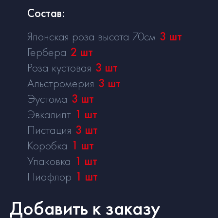
Состав:
Японская роза высота 70см
3
шт
Гербера
2
шт
Роза кустовая
3
шт
Альстромерия
3
шт
Эустома
3
шт
Эвкалипт
1
шт
Пистация
3
шт
Коробка
1
шт
Упаковка
1
шт
Пиафлор
1
шт
Добавить к заказу