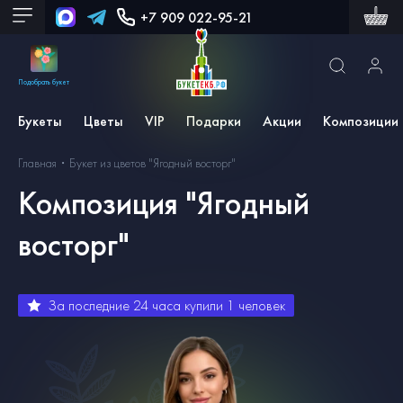
+7 909 022-95-21
Подобрать букет
Букеты
Цветы
VIP
Подарки
Акции
Композиции
Главная
Букет из цветов "Ягодный восторг"
Композиция "Ягодный
восторг"
За последние 24 часа купили
1
человек