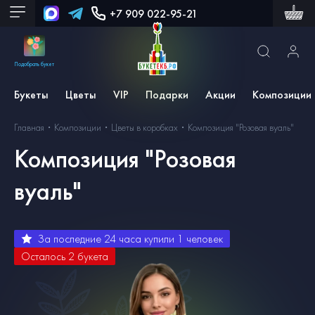
+7 909 022-95-21
Подобрать букет
Букеты
Цветы
VIP
Подарки
Акции
Композиции
Главная
Композиции
Цветы в коробках
Композиция "Розовая вуаль"
Композиция "Розовая
вуаль"
За последние 24 часа купили
1
человек
Осталось
2
букета