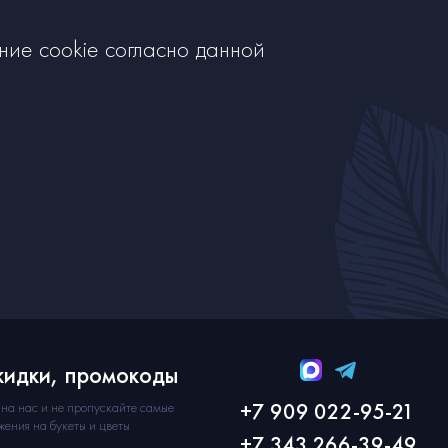
ние cookie согласно данной
кидки, промокоды
+7 909 022-95-21
на нас и не пропускайте самые
жения на букеты и цветы
+7 343 266-39-49