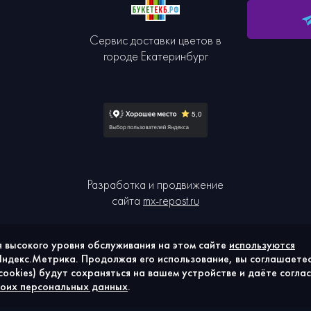
Сервис доставки цветов в
городе Екатеринбург
Разработка и продвижение
сайта
mx-repost.ru
 высокого уровня обслуживания на этом сайте
используются
 Яндекс.Метрика. Продолжая его использование, вы соглашаете
Публичная
Согласие на обработку персона
(cookies) будут сохраняться на вашем устройстве и даёте согла
сти
воих персональных данных
оферта
.
данных