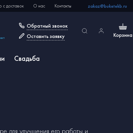
 с доставок
О нас
Контакты
zakaz@buketekb.ru
Обратный звонок
Корзина
Оставить заявку
кет
ии
Свадьба
ре для улучшения его работы и