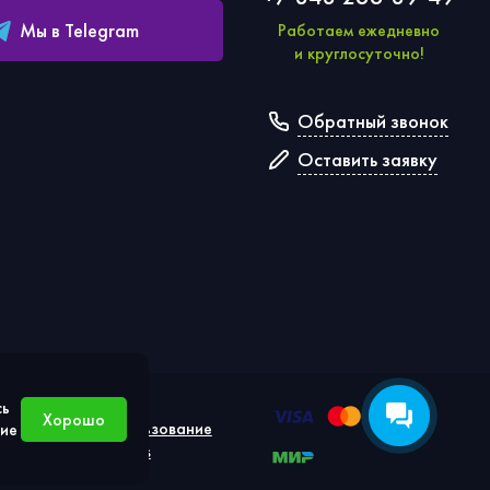
Мы в Telegram
Работаем ежедневно
и круглосуточно!
Обратный звонок
Оставить заявку
сь
Хорошо
льных
Использование
сие
cookies