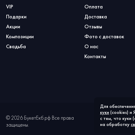
VIP
Оплата
Подарки
Доставка
Акции
Отзывы
Композиции
Фото с доставок
Свадьба
О нас
Контакты
Для обеспечения
куки
(cookies) и
©
2026
БукетЕкб.рф Все права
Политика
с тем, что куки 
защищены.
конфиденциально
на обработку
с