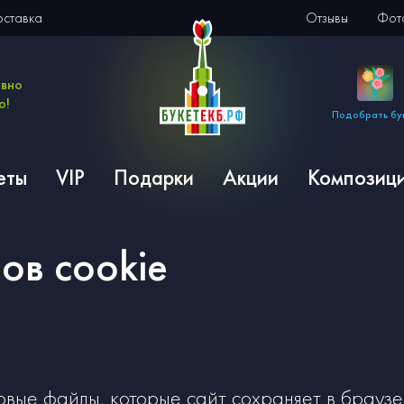
оставка
Отзывы
Фото
евно
о!
Подобрать бу
еты
VIP
Подарки
Акции
Композиц
ов cookie
овые файлы, которые сайт сохраняет в браузе