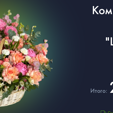
Ком
"
Итого:
Су