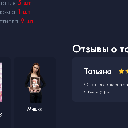
тация
5
шт
ковка
1
шт
ттиола
9
шт
Отзывы о т
Татьяна
Очень благодарна за
самого утра.
Мишка
Я