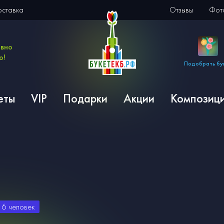
оставка
Отзывы
Фото
евно
о!
Подобрать бу
еты
VIP
Подарки
Акции
Композиц
и
6
человек