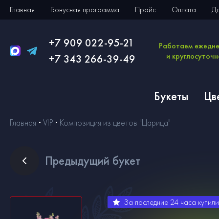
Главная
Бонусная программа
Прайс
Оплата
Д
+7 909 022-95-21
Работаем ежедн
и круглосуточн
+7 343 266-39-49
Букеты
Цв
Главная
VIP
Композиция из цветов "Царица"
Пред
ыдущий букет
За последние 24 часа купил