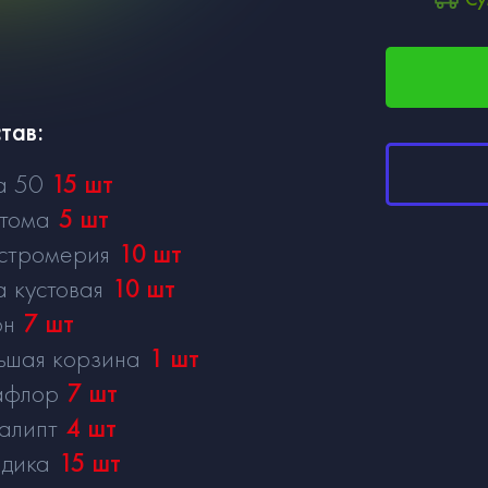
тав:
а 50
15
шт
тома
5
шт
стромерия
10
шт
а кустовая
10
шт
он
7
шт
ьшая корзина
1
шт
афлор
7
шт
алипт
4
шт
здика
15
шт