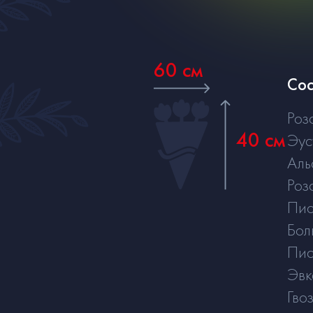
60 см
Сос
Роз
40 см
Эус
Аль
Роз
Пи
Бол
Пи
Эвк
Гво