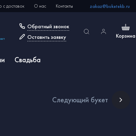
 с доставок
О нас
Контакты
zakaz@buketekb.ru
Обратный звонок
Корзина
Оставить заявку
кет
ии
Свадьба
След
ующий букет