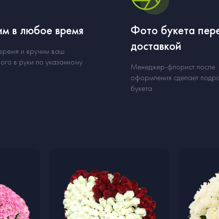
м в любое время
Фото букета пер
доставкой
 время и вручим ваш
ого в руки по указанному
Менеджер-флорист после
оформления сделает подр
букета