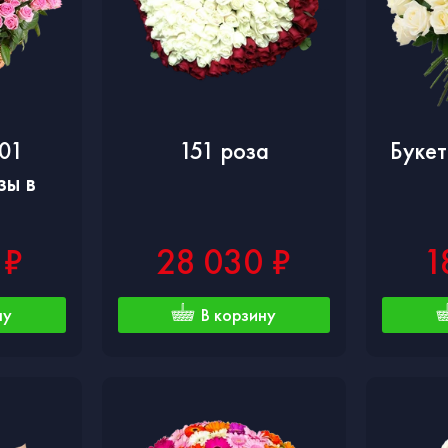
101
151 роза
Букет
зы в
 ₽
28 030 ₽
1
ну
В корзину