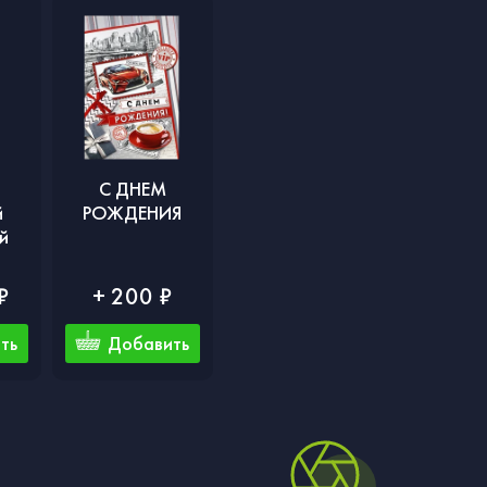
С ДНЕМ
й
РОЖДЕНИЯ
й
₽
+ 200 ₽
ть
Добавить