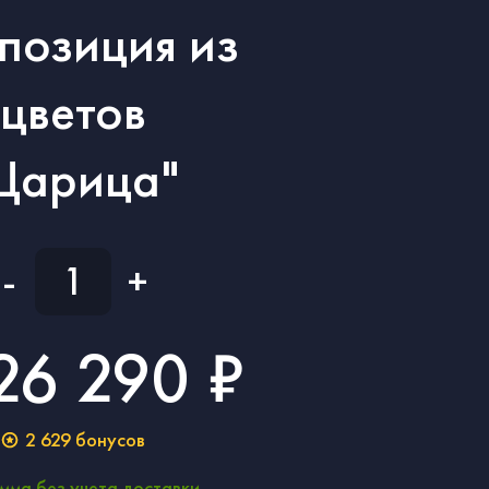
позиция из
цветов
Царица"
-
+
26 290 ₽
2 629
бонусов
мма без учета доставки