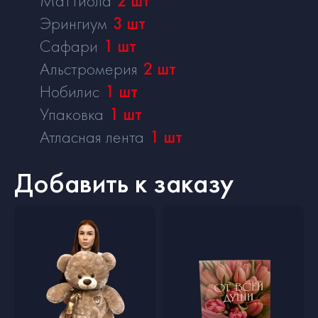
Маттиола
2
шт
Эрингиум
3
шт
Сафари
1
шт
Альстромерия
2
шт
Нобилис
1
шт
Упаковка
1
шт
Атласная лента
1
шт
Добавить к заказу