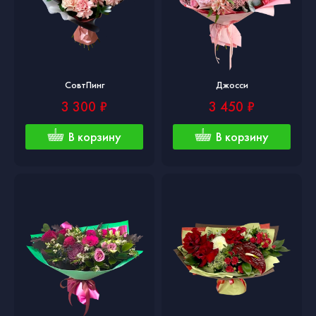
СовтПинг
Джосси
3 300 ₽
3 450 ₽
В корзину
В корзину