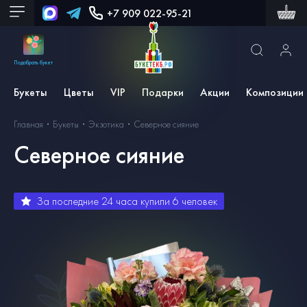
+7 909 022-95-21
Подобрать букет
Букеты
Цветы
VIP
Подарки
Акции
Композиции
Главная
Букеты
Экзотика
Северное сияние
Северное сияние
За последние 24 часа купили
6
человек