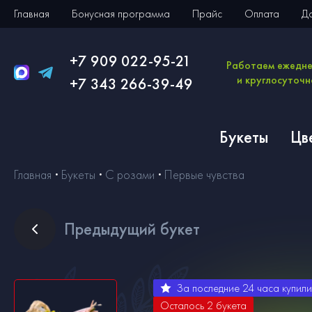
Главная
Бонусная программа
Прайс
Оплата
Д
+7 909 022-95-21
Работаем ежедн
и круглосуточн
+7 343 266-39-49
Букеты
Цв
Главная
Букеты
С розами
Первые чувства
Пред
ыдущий букет
За последние 24 часа купил
Осталось
2
букета