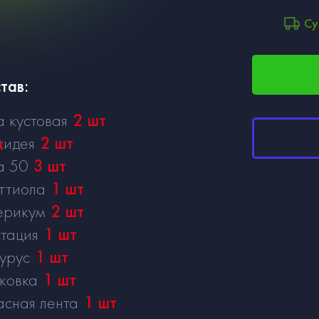
Су
тав:
а кустовая
2
шт
м
хидея
2
шт
а 50
3
шт
ттиола
1
шт
ерикум
2
шт
тация
1
шт
урус
1
шт
ковка
1
шт
асная лента
1
шт