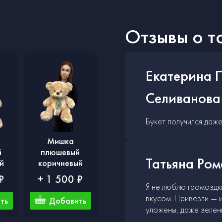
Отзывы о т
Екатерина 
Селиванова
Букет получился даж
Мишка
й
плюшевый
Татьяна Ро
й
коричневый
₽
+ 1 500 ₽
Я не люблю громоздк
вкусом. Привезли — и
ть
Добавить
уложены, даже зелень