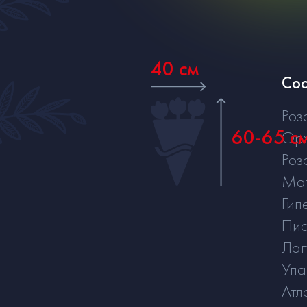
40 см
Сос
Роз
60-65 с
Ор
Роз
Ма
Гип
Пис
Лаг
Упа
Атл