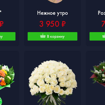
*
Нежное утро
Ро
₽
3 950 ₽
ну
В корзину