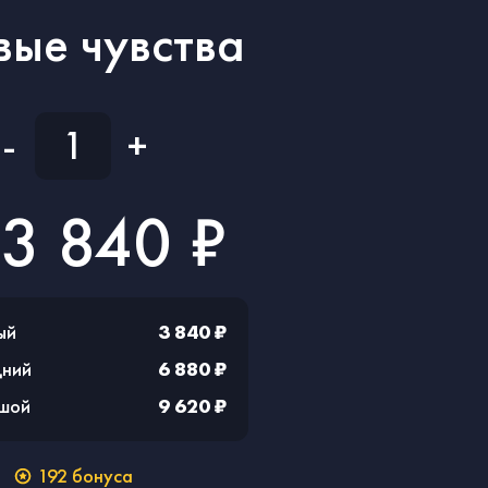
ые чувства
-
+
3 840 ₽
ый
3 840 ₽
дний
6 880 ₽
ьшой
9 620 ₽
192
бонуса