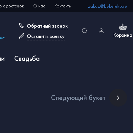
 с доставок
О нас
Контакты
zakaz@buketekb.ru
Обратный звонок
Корзина
Оставить заявку
кет
ии
Свадьба
След
ующий букет