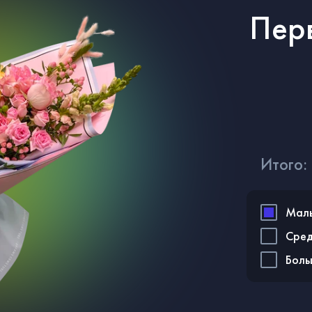
Перв
Итого:
Мал
Сре
Бол