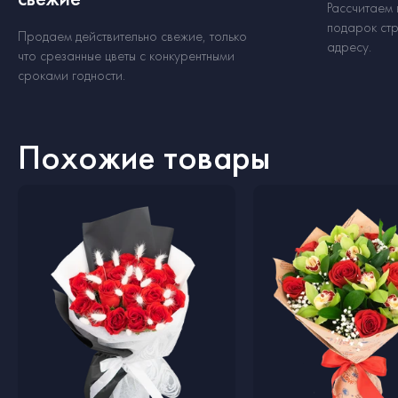
Рассчитаем
подарок стр
Продаем действительно свежие, только
адресу.
что срезанные цветы с конкурентными
сроками годности.
Похожие товары