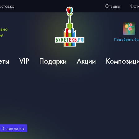
оставка
Отзывы
Фото
евно
о!
Подобрать бу
еты
VIP
Подарки
Акции
Композиц
и
3
человека