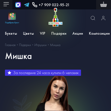
+7 909 022-95-21
Подобрать букет
Букеты
Цветы
VIP
Подарки
Акции
Композиции
Главная
Подарки
Игрушки
Мишка
Мишка
За последние 24 часа купили
6
человек