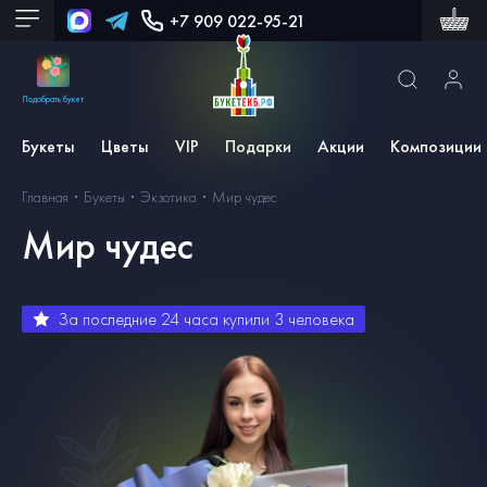
+7 909 022-95-21
Подобрать букет
Букеты
Цветы
VIP
Подарки
Акции
Композиции
Главная
Букеты
Экзотика
Мир чудес
Мир чудес
За последние 24 часа купили
3
человека