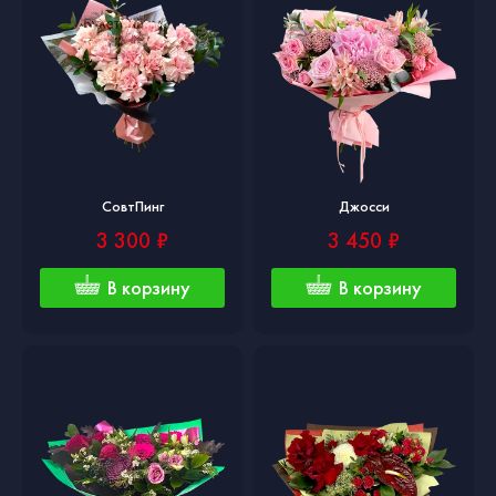
СовтПинг
Джосси
3 300 ₽
3 450 ₽
В корзину
В корзину