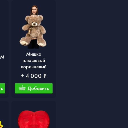
Мишка
ОМ
плюшевый
коричневый
+ 4 000 ₽
ть
Добавить