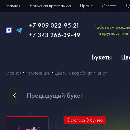
Главная
Бонусная программа
Прайс
Оплата
Д
+7 909 022-95-21
Работаем ежедн
и круглосуточн
+7 343 266-39-49
Букеты
Цв
Главная
Композиции
Цветы в коробках
Твист
Пред
ыдущий букет
Осталось
3
букета