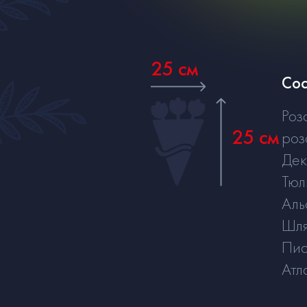
25 см
Сос
Роз
25 см
роз
Де
Тюл
Аль
Шля
Пи
Атл