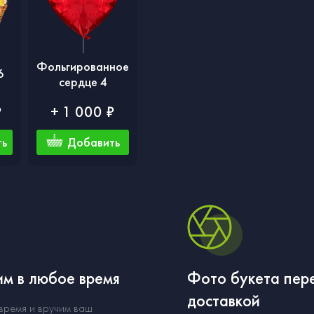
я
Фольгированное
6
сердце 4
₽
+ 1 000 ₽
ть
Добавить
м в любое время
Фото букета пер
доставкой
 время и вручим ваш