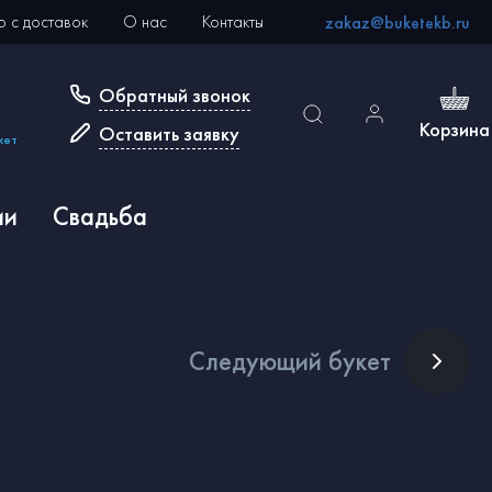
 с доставок
О нас
Контакты
zakaz@buketekb.ru
Обратный звонок
Корзина
Оставить заявку
кет
ии
Свадьба
След
ующий букет