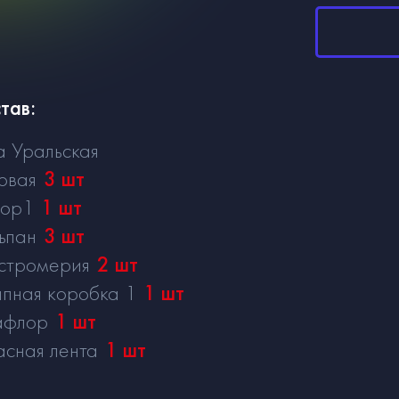
тав:
а Уральская
овая
3
шт
кор1
1
шт
ьпан
3
шт
стромерия
2
шт
пная коробка 1
1
шт
афлор
1
шт
асная лента
1
шт