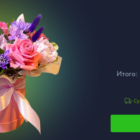
Итого:
Су