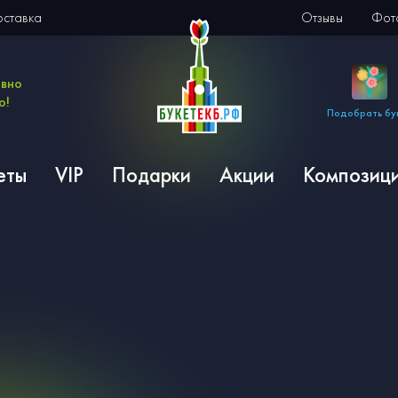
оставка
Отзывы
Фото
евно
о!
Подобрать бу
еты
VIP
Подарки
Акции
Композиц