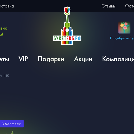
оставка
Отзывы
Фото
евно
о!
Подобрать бу
еты
VIP
Подарки
Акции
Композиц
учик
и
5
человек