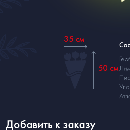
35 см
Сос
Гер
50 см
Ли
Пис
Упа
Атл
Добавить к заказу