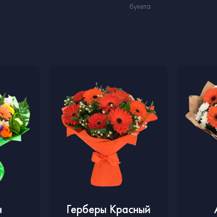
букета
н
Герберы Красный