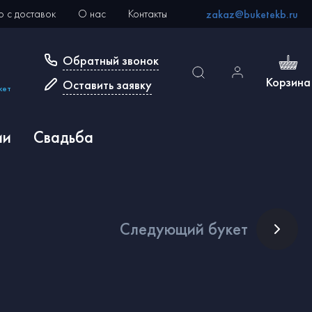
 с доставок
О нас
Контакты
zakaz@buketekb.ru
Обратный звонок
Корзина
Оставить заявку
кет
ии
Свадьба
След
ующий букет