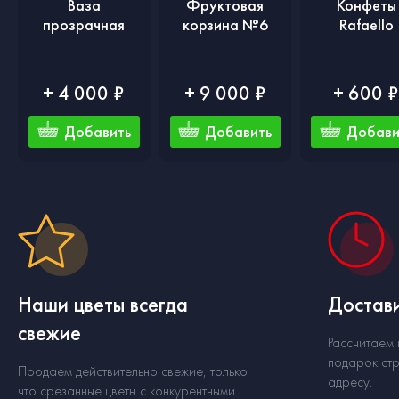
Ваза
Фруктовая
Конфеты
прозрачная
корзина №6
Rafaello
+ 4 000 ₽
+ 9 000 ₽
+ 600 
Добавить
Добавить
Добави
Наши цветы всегда
Достави
свежие
Рассчитаем
подарок стр
Продаем действительно свежие, только
адресу.
что срезанные цветы с конкурентными