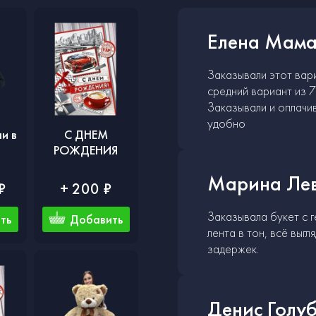
Елена Мама
Заказывали этот вари
средний вариант из 7
Заказывали и оплачив
удобно
и в
С ДНЕМ
РОЖДЕНИЯ
Марина Лев
₽
+ 200 ₽
Заказывала букет с 
ть
Добавить
лента в тон, всё выг
задержек.
Денис Голу