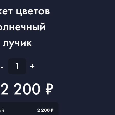
кет цветов
олнечный
лучик
-
+
2 200 ₽
ый
2 200 ₽