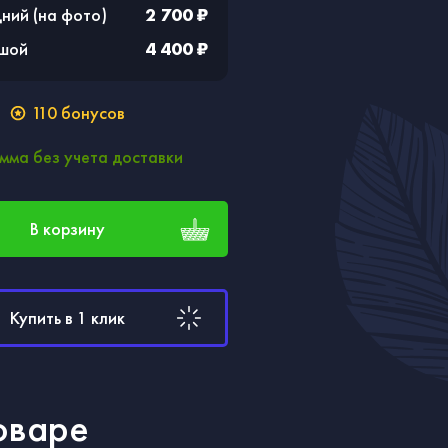
ний (на фото)
2 700 ₽
ьшой
4 400 ₽
110
бонусов
мма без учета доставки
В корзину
Купить в 1 клик
оваре