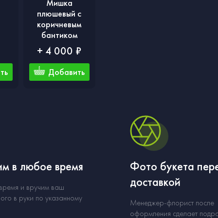
Мишка
плюшевый с
коричневым
бантиком
₽
+ 4 000 ₽
ть
Добавить
м в любое время
Фото букета пер
доставкой
 время и вручим ваш
ого в руки по указанному
Менеджер-флорист после
оформления сделает подр