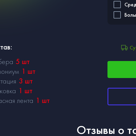
Сред
Бол
тав:
Су
бера
5
шт
мониум
1
шт
тация
3
шт
ковка
1
шт
асная лента
1
шт
Отзывы о т