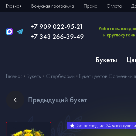
Главная
Бонусная программа
Прайс
Оплата
Д
+7 909 022-95-21
Работаем ежедн
и круглосуточн
+7 343 266-39-49
Букеты
Цв
Главная
Букеты
С герберами
Букет цветов Солнечный л
Пред
ыдущий букет
За последние 24 часа купил