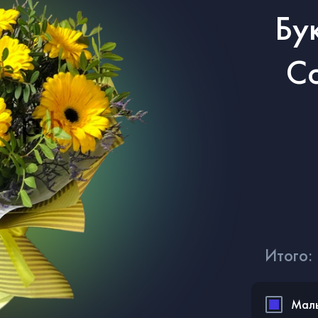
Бу
С
Итого:
Мал