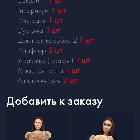
Эвкалипт
1
шт
Гиперикум
1
шт
Пистация
1
шт
Эустома
3
шт
Шляпная коробка 2
1
шт
Пиафлор
2
шт
Упаковка ( малая )
1
шт
Атласная лента
1
шт
Альстромерия
2
шт
Добавить к заказу