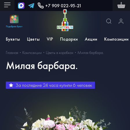
+7 909 022-95-21
Подобрать букет
Букеты
Цветы
VIP
Подарки
Акции
Композиции
Главная
Композиции
Цветы в коробках
Милая барбара.
Милая барбара.
За последние 24 часа купили
6
человек