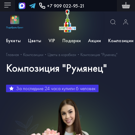
+7 909 022-95-21
Подобрать букет
Букеты
Цветы
VIP
Подарки
Акции
Композиции
Главная
Композиции
Цветы в коробках
Композиция "Румянец"
Композиция "Румянец"
За последние 24 часа купили
6
человек