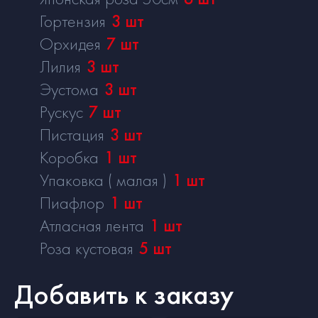
Гортензия
3
шт
Орхидея
7
шт
Лилия
3
шт
Эустома
3
шт
Рускус
7
шт
Пистация
3
шт
Коробка
1
шт
Упаковка ( малая )
1
шт
Пиафлор
1
шт
Атласная лента
1
шт
Роза кустовая
5
шт
Добавить к заказу