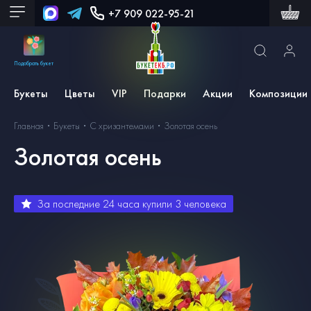
+7 909 022-95-21
Подобрать букет
Букеты
Цветы
VIP
Подарки
Акции
Композиции
Главная
Букеты
С хризантемами
Золотая осень
Золотая осень
За последние 24 часа купили
3
человека