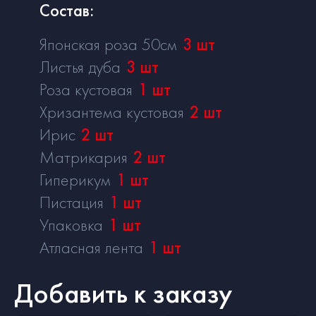
Состав:
Японская роза 50см
3
шт
Листья дуба
3
шт
Роза кустовая
1
шт
Хризантема кустовая
2
шт
Ирис
2
шт
Матрикария
2
шт
Гиперикум
1
шт
Пистация
1
шт
Упаковка
1
шт
Атласная лента
1
шт
Добавить к заказу