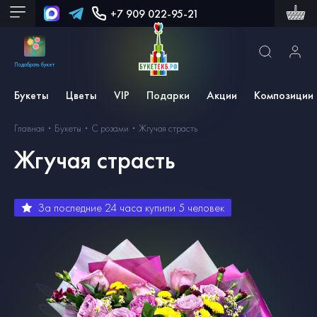
+7 909 022-95-21
Подобрать букет
Букеты
Цветы
VIP
Подарки
Акции
Композиции
Главная
Букеты
С розами
Жгучая страсть
Жгучая страсть
За последние 24 часа купили
5
человек