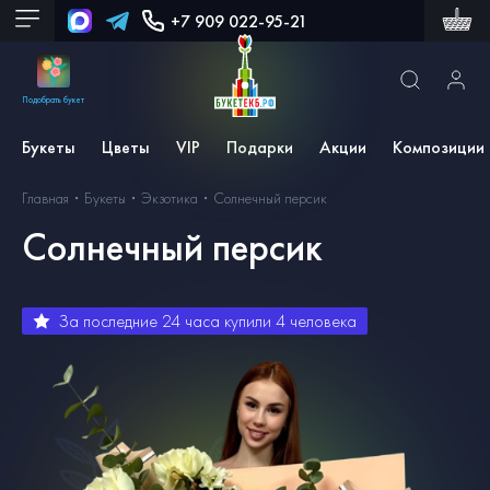
+7 909 022-95-21
Подобрать букет
Букеты
Цветы
VIP
Подарки
Акции
Композиции
Главная
Букеты
Экзотика
Солнечный персик
Солнечный персик
За последние 24 часа купили
4
человека