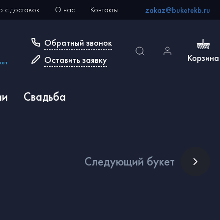
 с доставок
О нас
Контакты
zakaz@buketekb.ru
Обратный звонок
Корзина
Оставить заявку
кет
ии
Свадьба
След
ующий букет