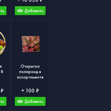
ть
Добавить
я
Открытка
 8
полароид в
ассортименте
 ₽
+ 100 ₽
ть
Добавить