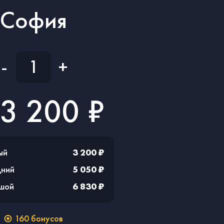
София
-
+
3 200 ₽
ый
3 200 ₽
дний
5 050 ₽
ьшой
6 830 ₽
160
бонусов