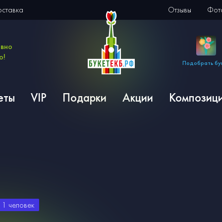
оставка
Отзывы
Фото
евно
о!
Подобрать бу
еты
VIP
Подарки
Акции
Композиц
и
1
человек