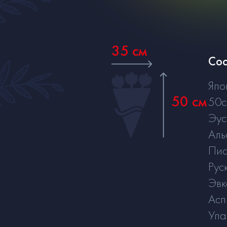
35 см
Сос
Япо
50 см
50
Эус
Аль
Пис
Рус
Эвк
Асп
Упа