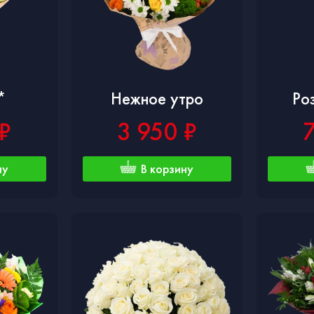
*
Нежное утро
Ро
₽
3 950 ₽
ну
В корзину