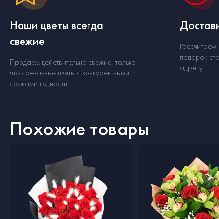
Наши цветы всегда
Достави
свежие
Рассчитаем
подарок стр
Продаем действительно свежие, только
адресу.
что срезанные цветы с конкурентными
сроками годности.
Похожие товары