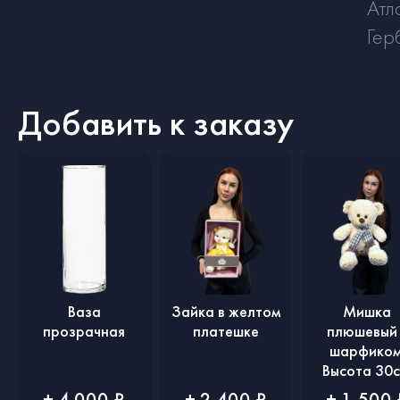
Атл
Гер
Добавить к заказу
Ваза
Зайка в желтом
Мишка
прозрачная
платешке
плюшевый 
шарфиком
Высота 30с
+ 4 000 ₽
+ 2 400 ₽
+ 1 500 