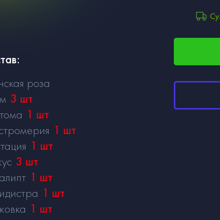
Су
тав:
нская роза
см
3
шт
тома
1
шт
стромерия
1
шт
тация
1
шт
кус
3
шт
алипт
1
шт
идистра
1
шт
ковка
1
шт