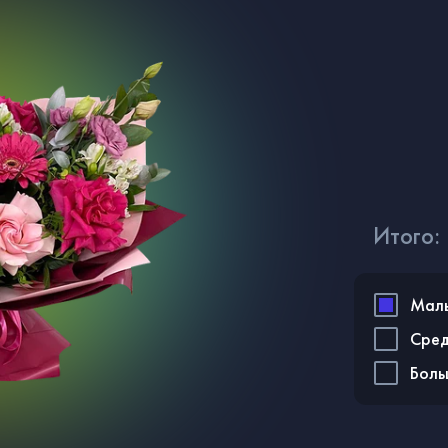
Итого:
Мал
Сре
Бол