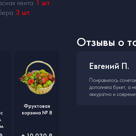
асная лента
1
шт
бера
3
шт
Отзывы о т
Евгений П.
Понравилось сочетан
дополняла букет, а н
аккуратно и совреме
Фруктовая
с
корзина № 8
.
м.
₽
+ 10 030 ₽