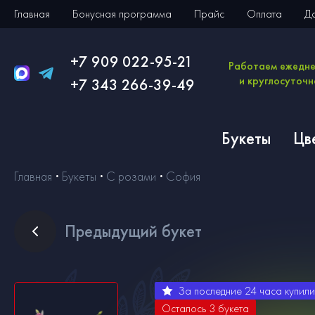
Главная
Бонусная программа
Прайс
Оплата
Д
+7 909 022-95-21
Работаем ежедн
и круглосуточн
+7 343 266-39-49
Букеты
Цв
Главная
Букеты
С розами
София
Пред
ыдущий букет
За последние 24 часа купил
Осталось
3
букета