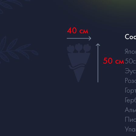
40 см
Сос
Япо
50 см
50
Эус
Роз
Гор
Гер
Аль
Пис
Упа