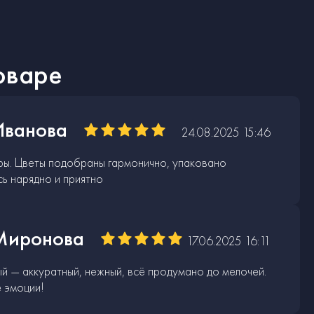
оваре
Иванова
24.08.2025 15:46
тры. Цветы подобраны гармонично, упаковано
сь нарядно и приятно
Миронова
17.06.2025 16:11
ый — аккуратный, нежный, всё продумано до мелочей.
 эмоции!