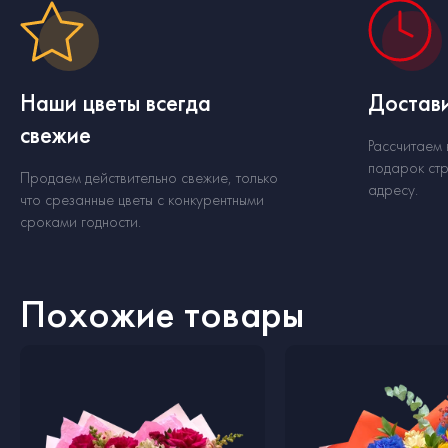
Наши цветы всегда
Достави
свежие
Рассчитаем
подарок стр
Продаем действительно свежие, только
адресу.
что срезанные цветы с конкурентными
сроками годности.
Похожие товары