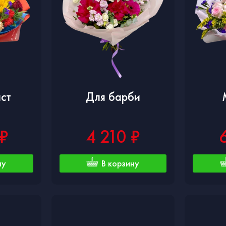
ст
Для барби
 ₽
4 210 ₽
ну
В корзину