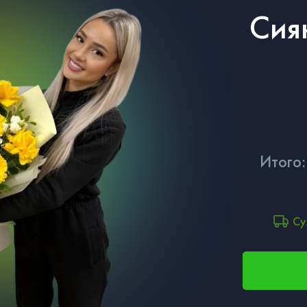
Сия
Итого:
Су