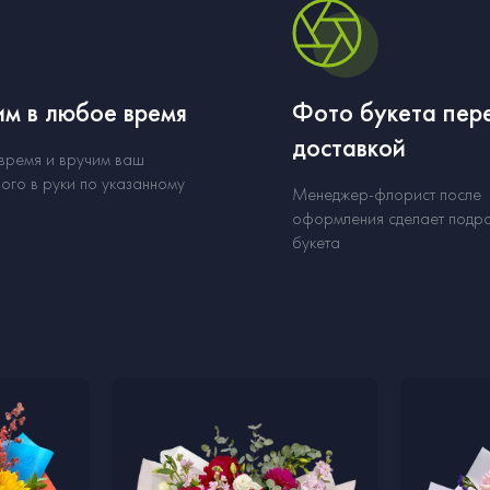
м в любое время
Фото букета пер
доставкой
 время и вручим ваш
ого в руки по указанному
Менеджер-флорист после
оформления сделает подр
букета