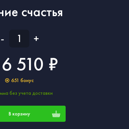
ние счастья
-
+
6 510 ₽
651
бонус
мма без учета доставки
В корзину