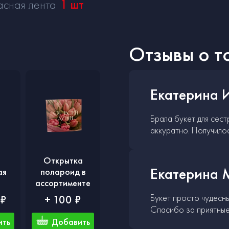
асная лента
1
шт
Отзывы о т
Екатерина 
Брала букет для сес
аккуратно. Получило
Открытка
Екатерина 
ая
полароид в
ассортименте
Букет просто чудесн
 ₽
+ 100 ₽
Спасибо за приятные
ить
Добавить