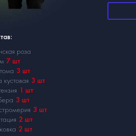
тав:
нская роза
см
7
шт
тома
3
шт
а кустовая
3
шт
тензия
1
шт
бера
3
шт
стромерия
3
шт
тация
2
шт
ковка
2
шт