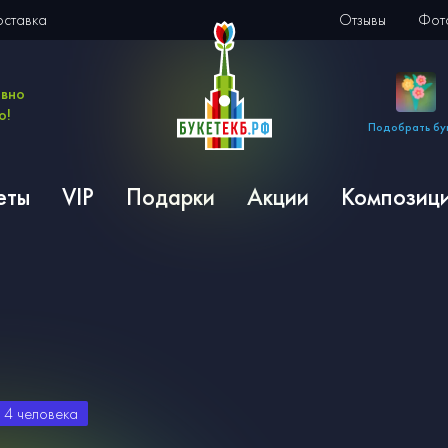
оставка
Отзывы
Фото
евно
о!
Подобрать бу
еты
VIP
Подарки
Акции
Композиц
и
4
человека