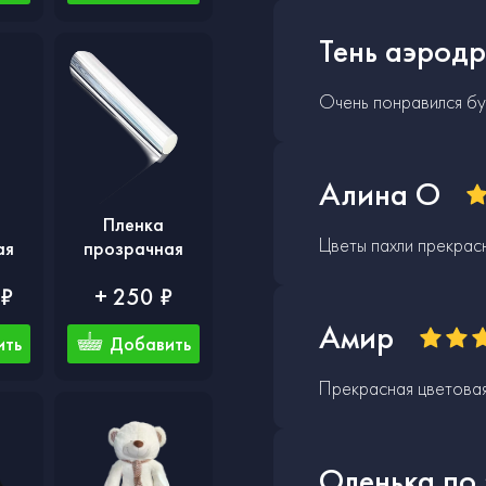
Тень аэрод
Очень понравился бук
Алина О
Пленка
Цветы пахли прекрас
ая
прозрачная
 ₽
+ 250 ₽
Амир
ить
Добавить
Прекрасная цветовая
Оленька по 