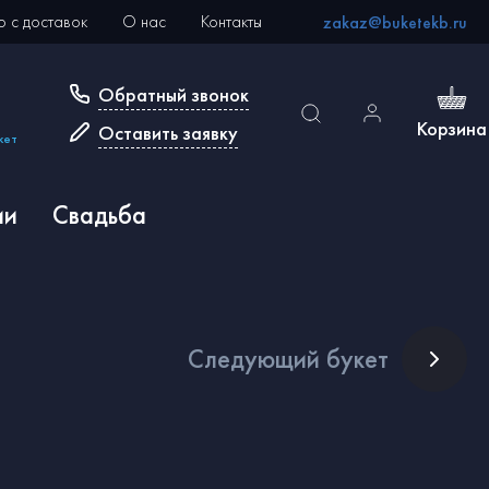
 с доставок
О нас
Контакты
zakaz@buketekb.ru
Обратный звонок
Корзина
Оставить заявку
кет
ии
Свадьба
След
ующий букет