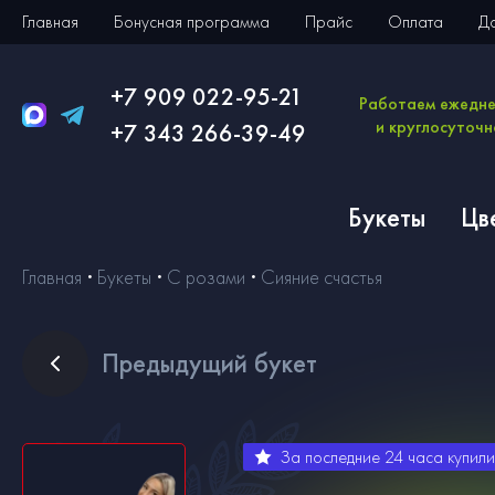
Главная
Бонусная программа
Прайс
Оплата
Д
+7 909 022-95-21
Работаем ежедн
и круглосуточн
+7 343 266-39-49
Букеты
Цв
Главная
Букеты
С розами
Сияние счастья
Пред
ыдущий букет
За последние 24 часа купил