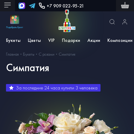
+7 909 022-95-21
Подобрать букет
Букеты
Цветы
VIP
Подарки
Акции
Композиции
Главная
Букеты
С розами
Симпатия
Симпатия
За последние 24 часа купили
3
человека