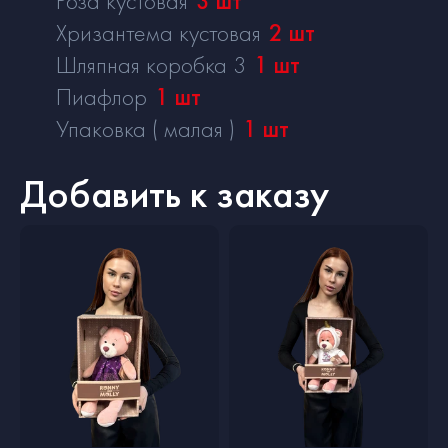
Роза кустовая
3
шт
Хризантема кустовая
2
шт
Шляпная коробка 3
1
шт
Пиафлор
1
шт
Упаковка ( малая )
1
шт
Добавить к заказу