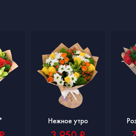
*
Нежное утро
Ро
₽
3 950 ₽