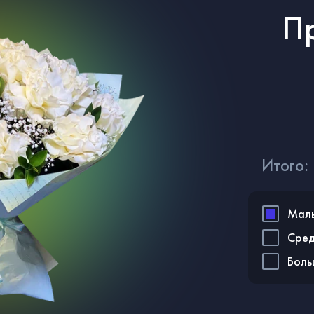
П
Итого:
Мал
Сре
Бол