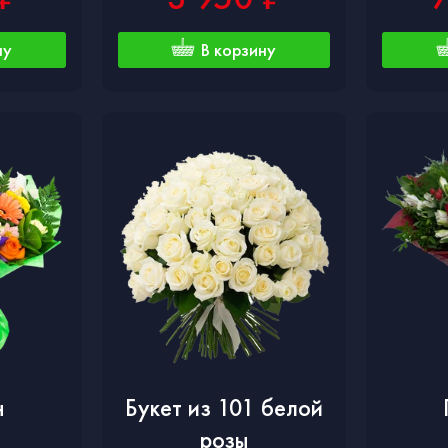
ну
В корзину
н
Букет из 101 белой
розы