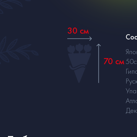
30 см
Сос
Япо
70 см
50
Гип
Рус
Упа
Атл
Де