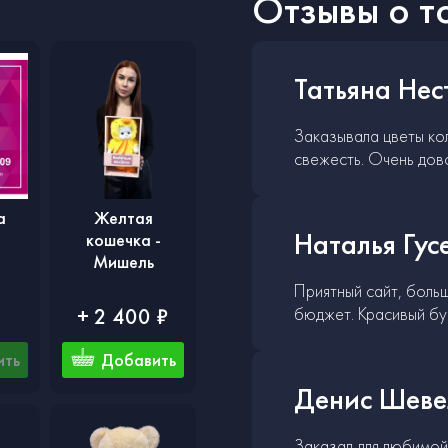
Отзывы о т
Татьяна Нес
Заказывала цветы кол
свежесть. Очень дов
а
Желтая
Наталья Гус
кошечка -
Мишель
Приятный сайт, боль
бюджет. Красивый бу
+ 2 400 ₽
ить
Добавить
Денис Шеве
Заказал для любимой.