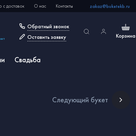
 с доставок
О нас
Контакты
zakaz@buketekb.ru
Обратный звонок
Корзина
Оставить заявку
кет
ии
Свадьба
След
ующий букет