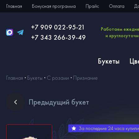
Главная
Бонусная программа
Прайс
Оплата
Д
+7 909 022-95-21
Работаем ежедн
и круглосуточн
+7 343 266-39-49
Букеты
Цв
Главная
Букеты
С розами
Признание
Пред
ыдущий букет
За последние 24 часа купил