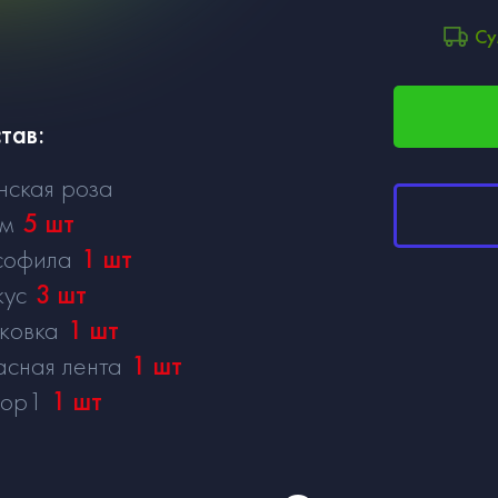
Су
тав:
нская роза
см
5
шт
софила
1
шт
кус
3
шт
ковка
1
шт
асная лента
1
шт
кор1
1
шт