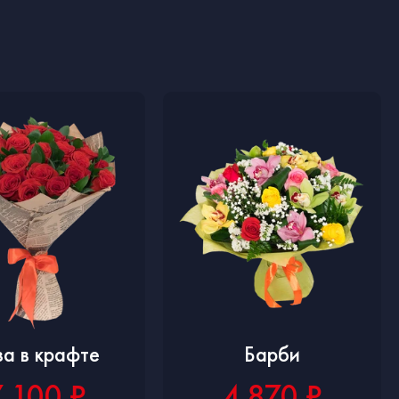
за в крафте
Барби
7 100 ₽
4 870 ₽