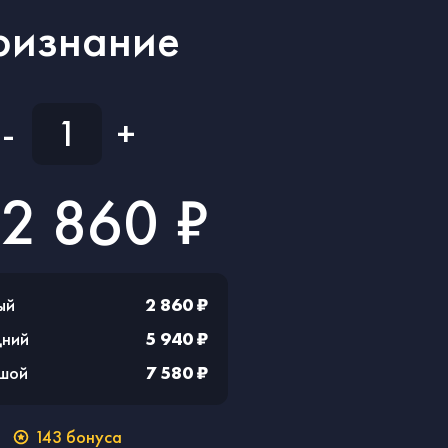
ризнание
-
+
2 860 ₽
ый
2 860 ₽
дний
5 940 ₽
ьшой
7 580 ₽
143
бонуса