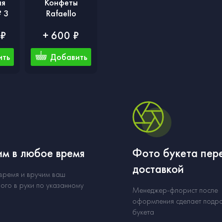
ая
Конфеты
 3
Rafaello
 ₽
+ 600 ₽
ить
Добавить
м в любое время
Фото букета пер
доставкой
 время и вручим ваш
ого в руки по указанному
Менеджер-флорист после
оформления сделает подр
букета