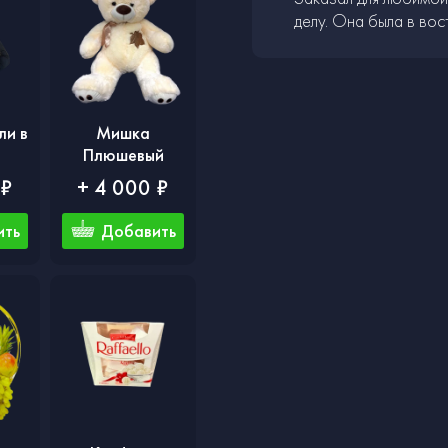
делу. Она была в вос
и в
Мишка
Плюшевый
 ₽
+ 4 000 ₽
ить
Добавить