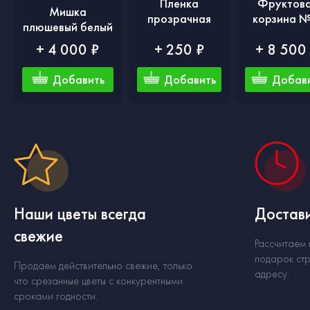
Пленка
Фруктов
Мишка
прозрачная
корзина №
плюшевый белый
+ 4 000 ₽
+ 250 ₽
+ 8 500
Добавить
Добавить
Добав
Наши цветы всегда
Достави
свежие
Рассчитаем
подарок стр
Продаем действительно свежие, только
адресу.
что срезанные цветы с конкурентными
сроками годности.