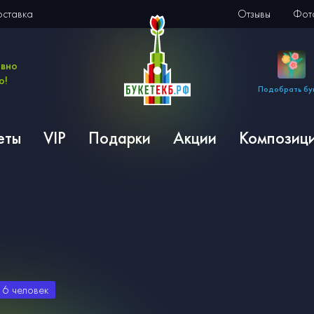
оставка
Отзывы
Фото
евно
о!
Подобрать бу
еты
VIP
Подарки
Акции
Композиц
и
6
человек