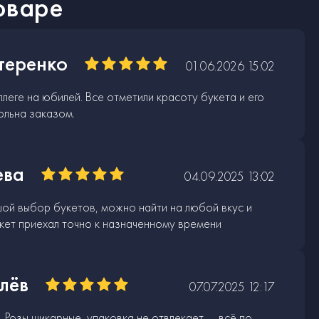
оваре
теренко
01.06.2026 15:02
леге на юбилей. Все отметили красоту букета и его
ольна заказом.
ева
04.09.2025 13:02
шой выбор букетов, можно найти на любой вкус и
кет приехал точно к назначенному времени
лёв
07.07.2025 12:17
 Розы шикарные, упаковка не отвлекает — всё по