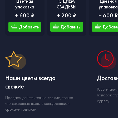
Цветная
С ДНЕМ
Цветная
упаковка
СВАДЬБЫ
упаковка
+ 600 ₽
+ 200 ₽
+ 600 
Добавить
Добавить
Добави
Наши цветы всегда
Достави
свежие
Рассчитаем
подарок стр
Продаем действительно свежие, только
адресу.
что срезанные цветы с конкурентными
сроками годности.