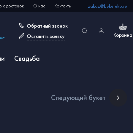
 с доставок
О нас
Контакты
zakaz@buketekb.ru
Обратный звонок
Корзина
Оставить заявку
кет
ии
Свадьба
След
ующий букет