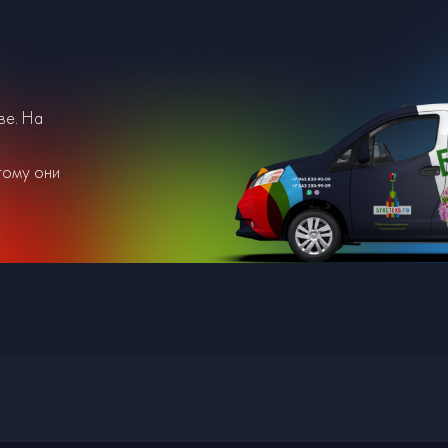
ве. На
тому они