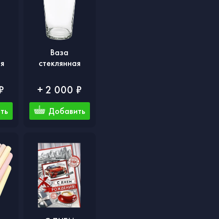
Ваза
ая
стеклянная
₽
+ 2 000 ₽
ть
Добавить