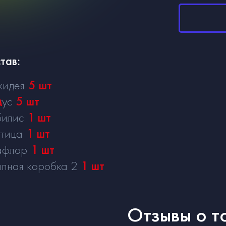
тав:
хидея
5
шт
м
кус
5
шт
илис
1
шт
тица
1
шт
афлор
1
шт
пная коробка 2
1
шт
Отзывы о т