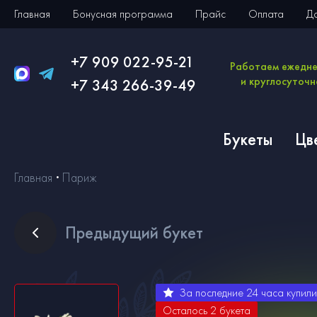
Главная
Бонусная программа
Прайс
Оплата
Д
+7 909 022-95-21
Работаем ежедн
и круглосуточн
+7 343 266-39-49
Букеты
Цв
Главная
Париж
Пред
ыдущий букет
За последние 24 часа купил
Осталось
2
букета