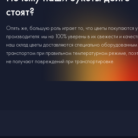
стоят?
Опять же, большую роль играет то, что цветы покупаются у
производителя: мы на 100% уверены в их свежести и качест
наш склад цветы доставляются специально оборудованным
транспортом при правильном температурном режиме, поэ
не получают повреждений при транспортировке.