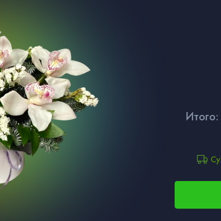
Итого:
Су