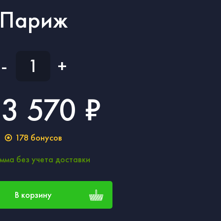
Париж
-
+
3 570 ₽
178
бонусов
мма без учета доставки
В корзину