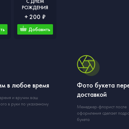
С ДНЕМ
РОЖДЕНИЯ
₽
+ 200 ₽
ть
Добавить
м в любое время
Фото букета пер
доставкой
 время и вручим ваш
ого в руки по указанному
Менеджер-флорист после
оформления сделает подр
букета