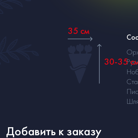
35 см
Сос
Ор
30-35 с
Рус
Ноб
Ста
Пи
Шля
Добавить к заказу