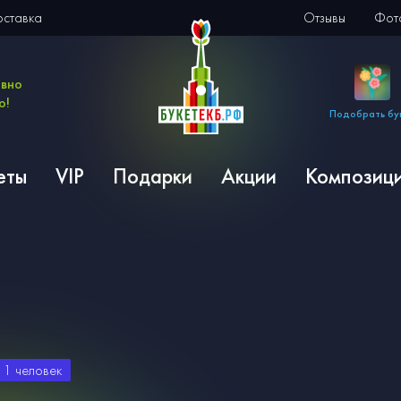
оставка
Отзывы
Фото
евно
о!
Подобрать бу
еты
VIP
Подарки
Акции
Композиц
и
1
человек