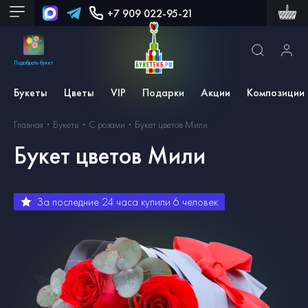
+7 909 022-95-21
Подобрать букет
Букеты
Цветы
VIP
Подарки
Акции
Композиции
Главная
Букеты
С розами
Букет цветов Мили
Букет цветов Мили
За последние 24 часа купили
6
человек