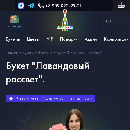
+7 909 022-95-21
Подобрать букет
Букеты
Цветы
VIP
Подарки
Акции
Композиции
Главная
Букеты
Экзотика
Букет "Лавандовый рассвет".
Букет "Лавандовый
рассвет".
За последние 24 часа купили
6
человек