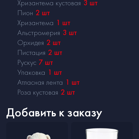
Хризантема кустовая
3
шт
Пион
2
шт
Хризантема
1
шт
Альстромерия
3
шт
Орхидея
2
шт
Пистация
2
шт
Рускус
7
шт
Упаковка
1
шт
Атласная лента
1
шт
Роза кустовая
2
шт
Добавить к заказу