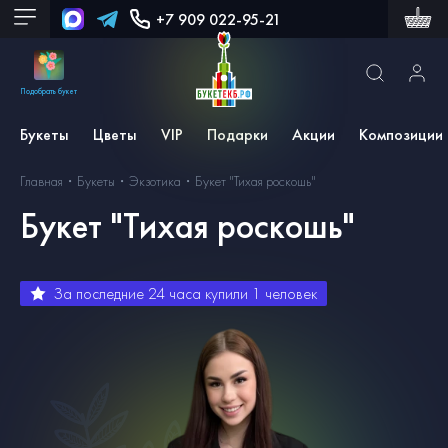
+7 909 022-95-21
Подобрать букет
Букеты
Цветы
VIP
Подарки
Акции
Композиции
Главная
Букеты
Экзотика
Букет "Тихая роскошь"
Букет "Тихая роскошь"
За последние 24 часа купили
1
человек