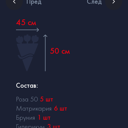
Пред
След
45 см
50 см
Состав:
Роза 50
5
шт
Матрикария
6
шт
Бруния
1
шт
Гиперикум
3
шт