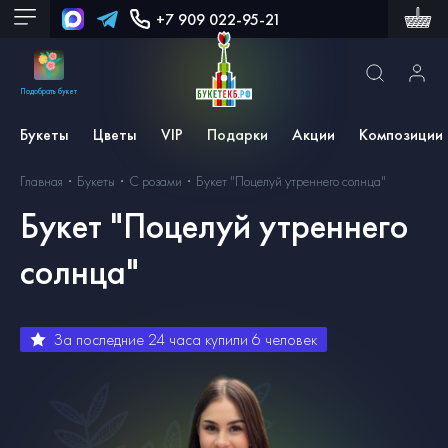
+7 909 022-95-21
Подобрать букет
Букеты
Цветы
VIP
Подарки
Акции
Композиции
Главная
Букеты
С розами
Букет "Поцелуй утреннего солнца"
Букет "Поцелуй утреннего
солнца"
За последние 24 часа купили
6
человек