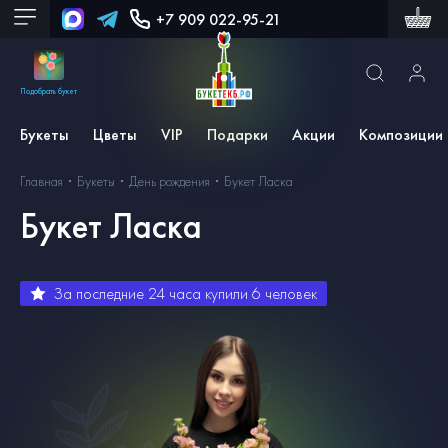
+7 909 022-95-21
Подобрать букет
Букеты
Цветы
VIP
Подарки
Акции
Композиции
Главная
Букеты
День рождения
Букет Ласка
Букет Ласка
За последние 24 часа купили
6
человек