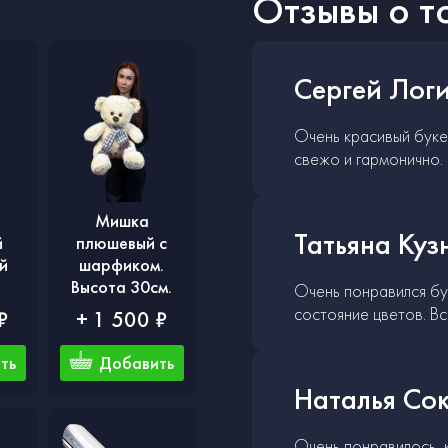
Отзывы о т
Сергей Лог
Очень красивый букет
свежо и гармонично.
Мишка
Татьяна Куз
й
плюшевый с
й
шарфиком.
Высота 30см.
Очень понравился бу
состояние цветов. В
₽
+ 1 500 ₽
ть
Добавить
Наталья Со
Очень понравилось, к