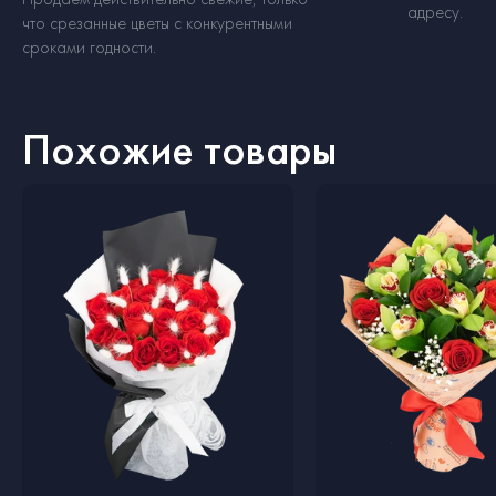
адресу.
что срезанные цветы с конкурентными
сроками годности.
Похожие товары