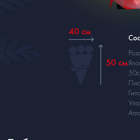
40 см
Сос
Роз
50 см
Япо
50
Пис
Гип
Упа
Атл