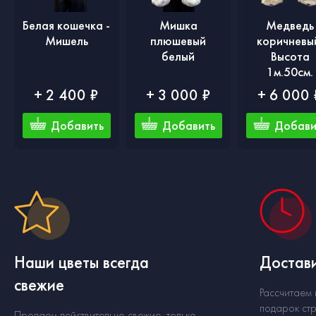
Белая кошечка -
Мишка
Медведь
Мишель
плюшевый
коричневы
белый
Высота
1м.50см.
+ 2 400 ₽
+ 3 000 ₽
+ 6 000 
Добавить
Добавить
Добави
Наши цветы всегда
Достави
свежие
Рассчитаем
подарок стр
Продаем действительно свежие, только