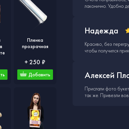
лаконично. Удобно д
Надежда
а
Пленка
Красиво, без перегру
в
прозрачная
чтобы получился прия
те
+ 250 ₽
Алексей Пл
ть
Добавить
Прислали фото букет
так же. Привезли вов