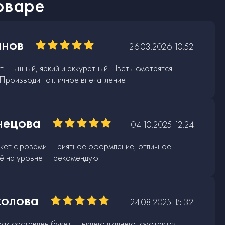
оваре
инов
26.03.2026 10:52
. Пышный, яркий и аккуратный. Цветы смотрятся
 Производит отличное впечатление
нецова
04.10.2025 12:24
кет с розами! Приятное оформление, отличное
сё на уровне — рекомендую.
колова
24.08.2025 15:32
ак составлен букет — ничего лишнего, смотрится