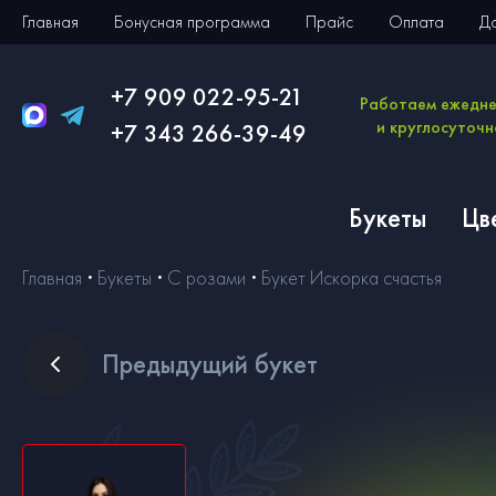
Главная
Бонусная программа
Прайс
Оплата
Д
+7 909 022-95-21
Работаем ежедн
и круглосуточн
+7 343 266-39-49
Букеты
Цв
Главная
Букеты
С розами
Букет Искорка счастья
Пред
ыдущий букет