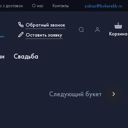
 с доставок
О нас
Контакты
zakaz@buketekb.ru
Обратный звонок
Корзина
Оставить заявку
кет
ии
Свадьба
След
ующий букет