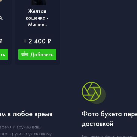
Желтая
й.
кошечка -
Мишель
₽
+ 2 400 ₽
ть
Добавить
м в любое время
Фото букета пер
доставкой
 время и вручим ваш
ого в руки по указанному
Менеджер-флорист после