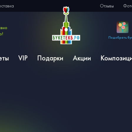
оставка
Отзывы
Фото
евно
о!
Подобрать бу
еты
VIP
Подарки
Акции
Композиц