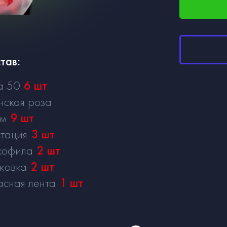
тав:
а 50
6
шт
нская роза
см
9
шт
тация
3
шт
софила
2
шт
ковка
2
шт
асная лента
1
шт