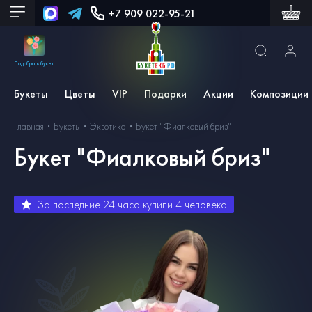
+7 909 022-95-21
Подобрать букет
Букеты
Цветы
VIP
Подарки
Акции
Композиции
Главная
Букеты
Экзотика
Букет "Фиалковый бриз"
Букет "Фиалковый бриз"
За последние 24 часа купили
4
человека