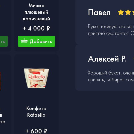
а
Мишка
Павел
плюшевый
коричневый
Букет вживую оказалс
+ 4 000 ₽
приятно смотрится. 
ть
Добавить
Алексей Р.
Хороший букет, очень
принять, забирал сам
а
Конфеты
в
Rafaello
те
+ 600 ₽