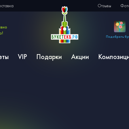
оставка
Отзывы
Фото
евно
о!
Подобрать бу
еты
VIP
Подарки
Акции
Композиц