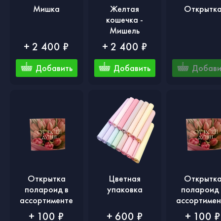
Мишка
Желтая
Открытк
кошечка -
Мишель
+ 2 400 ₽
+ 2 400 ₽
Добавить
Добавить
Добави
Открытка
Цветная
Открытк
полароид в
упаковка
полароид 
ассортименте
ассортимен
+ 100 ₽
+ 600 ₽
+ 100 ₽