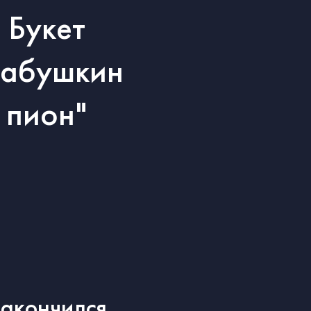
Букет
Бабушкин
пион"
акончился