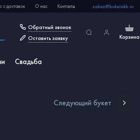
 с доставок
О нас
Контакты
zakaz@buketekb.ru
Обратный звонок
Корзина
Оставить заявку
кет
ии
Свадьба
След
ующий букет