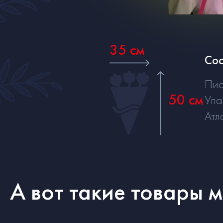
35 см
Сос
Пи
50 см
Упа
Атл
А вот такие товары 