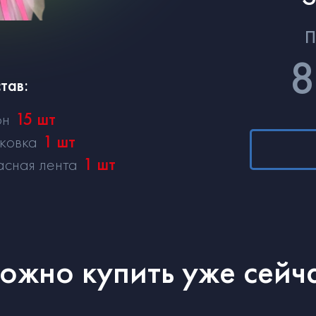
П
8
тав:
он
15
шт
ковка
1
шт
асная лента
1
шт
можно купить уже сейч