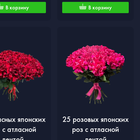
В корзину
В корзину
асных японских
25 розовых японских
 с атласной
роз с атласной
лентой
лентой