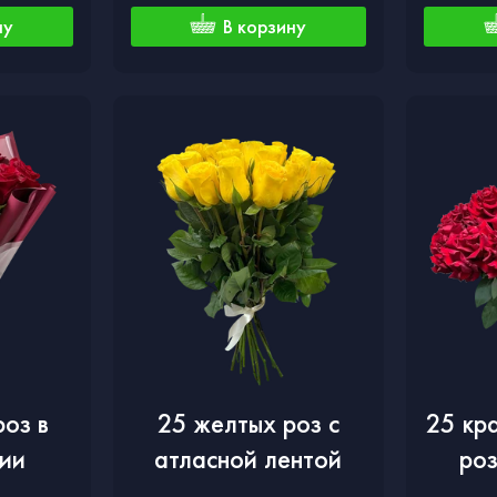
ну
В корзину
роз в
25 желтых роз с
25 кр
ии
атласной лентой
роз