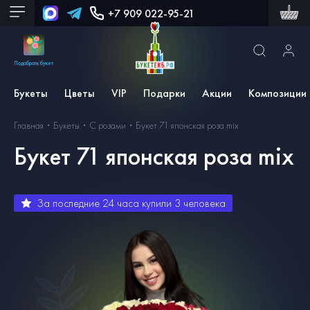
+7 909 022-95-21
Подобрать букет
Букеты
Цветы
VIP
Подарки
Акции
Композиции
Главная
Букеты
С розами
Букет 71 японская роза mix
Букет 71 японская роза mix
За последние 24 часа купили
3
человека