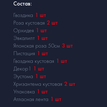
Состав:
Гвоздика
1
шт
Роза кустовая
2
шт
Орхидея
1
шт
Эвкалипт
1
шт
Японская роза 50см
3
шт
Пистация
1
шт
Гвоздика кустовая
1
шт
Декор1
1
шт
Эустома
1
шт
Хризантема кустовая
2
шт
Упаковка
1
шт
Атласная лента
1
шт