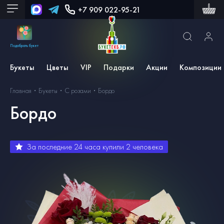
+7 909 022-95-21
Подобрать букет
Букеты
Цветы
VIP
Подарки
Акции
Композиции
Главная
Букеты
С розами
Бордо
Бордо
За последние 24 часа купили
2
человека