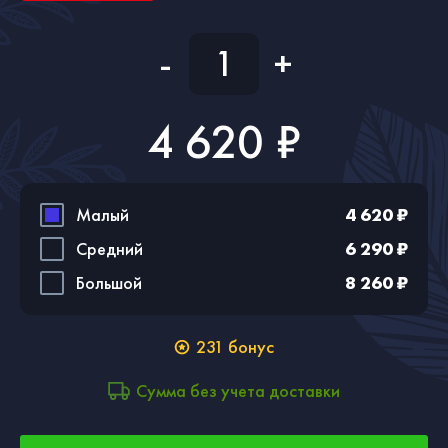
-
+
4 620 ₽
Малый
4 620 ₽
Средний
6 290 ₽
Большой
8 260 ₽
231
бонус
Сумма без учета доставки