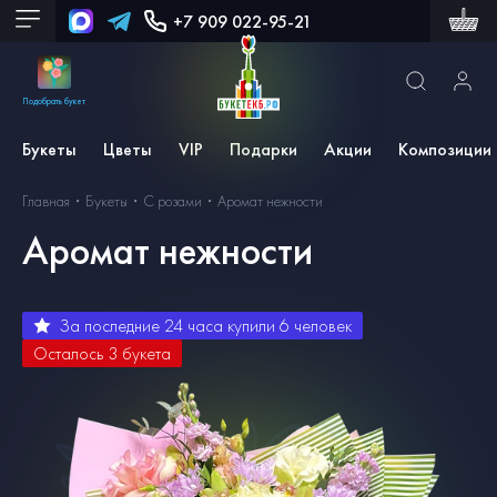
+7 909 022-95-21
Подобрать букет
Букеты
Цветы
VIP
Подарки
Акции
Композиции
Главная
Букеты
С розами
Аромат нежности
Аромат нежности
За последние 24 часа купили
6
человек
Осталось
3
букета