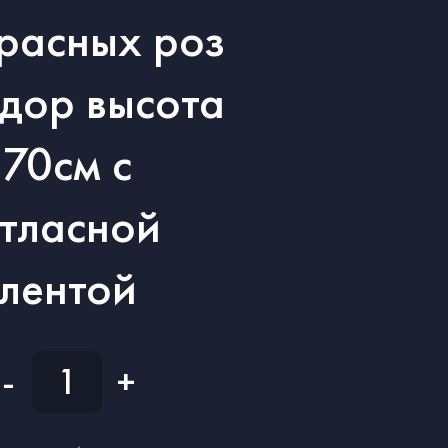
расных роз
дор высота
70см с
тласной
лентой
-
+