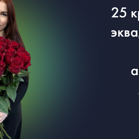
25 к
эква
а