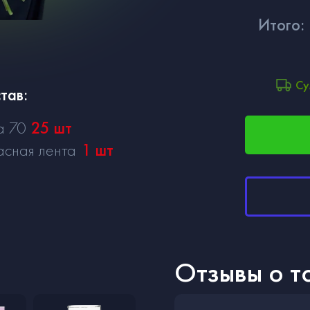
Итого:
Су
тав:
а 70
25
шт
асная лента
1
шт
Отзывы о т