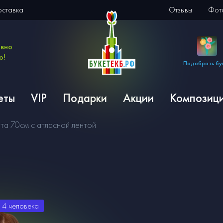
оставка
Отзывы
Фото
евно
о!
Подобрать бу
еты
VIP
Подарки
Акции
Композиц
та 70см с атласной лентой
и
4
человека