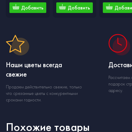
Добавить
Добавить
Добави
Наши цветы всегда
Достави
свежие
Рассчитаем
подарок стр
Продаем действительно свежие, только
адресу.
что срезанные цветы с конкурентными
сроками годности.
Похожие товары