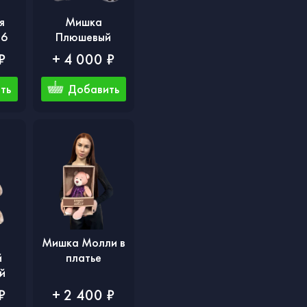
я
Мишка
№6
Плюшевый
₽
+ 4 000 ₽
ть
Добавить
Мишка Молли в
й
платье
й
₽
+ 2 400 ₽