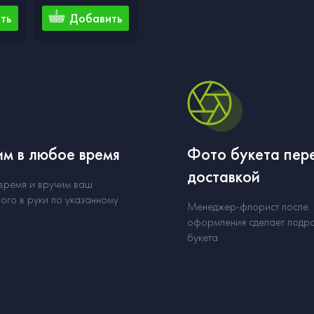
ть
Добавить
м в любое время
Фото букета пер
доставкой
 время и вручим ваш
ого в руки по указанному
Менеджер-флорист после
оформления сделает подр
букета