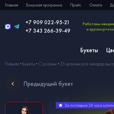
Главная
Бонусная программа
Прайс
Оплата
Д
+7 909 022-95-21
Работаем ежедн
и круглосуточн
+7 343 266-39-49
Букеты
Цв
Главная
Букеты
С розами
25 красных роз эквадор высо
Пред
ыдущий букет
За последние 24 часа купил