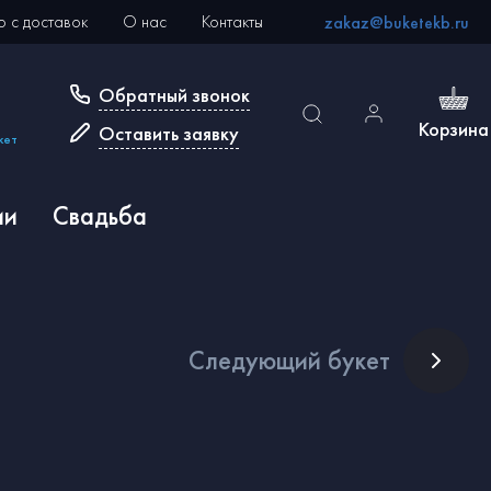
 с доставок
О нас
Контакты
zakaz@buketekb.ru
Обратный звонок
Корзина
Оставить заявку
кет
ии
Свадьба
След
ующий букет