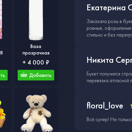
Екатерина С
Заказала розы в буке
ровные, оформление 
стильно и без перегр
Ваза
Я
прозрачная
Никита Сер
₽
+ 4 000 ₽
Букет получился стро
ть
Добавить
перевязка атласной 
floral_love
Всё супер! Не только