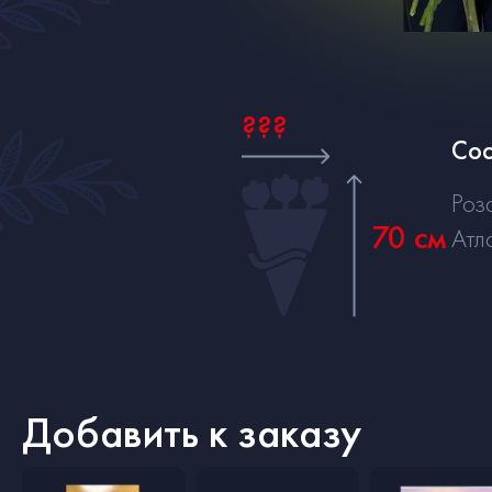
???
Сос
Роз
70 см
Атл
Добавить к заказу