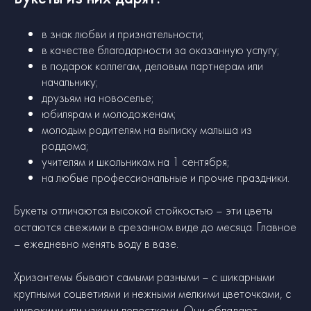
в знак любви и признательности;
в качестве благодарности за оказанную услугу;
в подарок коллегам, деловым партнерам или
начальнику;
друзьям на новоселье;
юбилярам и молодоженам;
молодым родителям на выписку малыша из
роддома;
учителям и школьникам на 1 сентября;
на любые профессиональные и прочие праздники.
Букеты отличаются высокой стойкостью – эти цветы
остаются свежими в срезанном виде до месяца. Главное
– ежедневно менять воду в вазе.
Хризантемы бывают самыми разными – с шикарными
крупными соцветиями и нежными мелкими цветочками, с
широкими или узкими лепестками. Они обладают